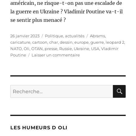
américain, ne risque-t-on pas une escalade de
la guerre en Ukraine ? Vladimir Poutine va-t-il
se sentir plus menacé ?
Publié
Catégories
Étiquettes
26 janvier 2023
Politique, actualités
Abrams
,
le
caricature
,
cartoon
,
char
,
dessin
,
europe
,
guerre
,
leopard 2
,
NATO
,
Oli
,
OTAN
,
presse
,
Russie
,
Ukraine
,
USA
,
Vladimir
sur
Poutine
Laisser un commentaire
Ukraine
:
va-
t-
on
RE
Recherche
vers
pour :
une
escalade
?
LES HUMEURS D OLI