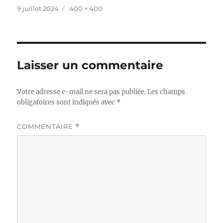
Publié
Taille
9 juillet 2024
400 × 400
le
réelle
Laisser un commentaire
Votre adresse e-mail ne sera pas publiée.
Les champs
obligatoires sont indiqués avec
*
COMMENTAIRE
*