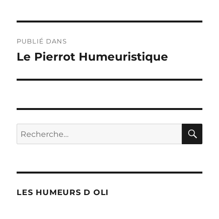
Navigation
PUBLIÉ DANS
de
Le Pierrot Humeuristique
l’article
RE
Recherche
pour :
LES HUMEURS D OLI