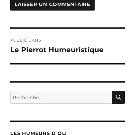
Navigation
PUBLIÉ DANS
de
Le Pierrot Humeuristique
l’article
RE
Recherche
pour :
LES HUMEURS D OLI