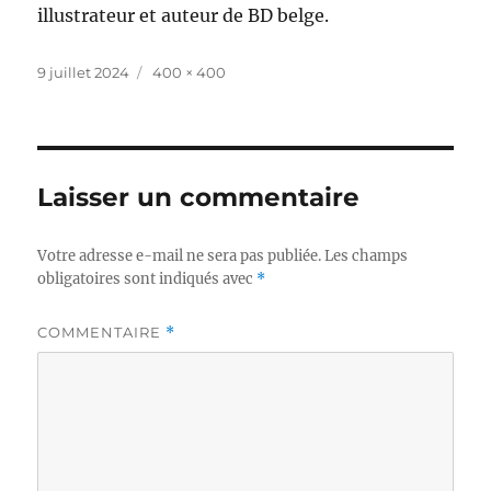
illustrateur et auteur de BD belge.
Publié
Taille
9 juillet 2024
400 × 400
le
réelle
Laisser un commentaire
Votre adresse e-mail ne sera pas publiée.
Les champs
obligatoires sont indiqués avec
*
COMMENTAIRE
*