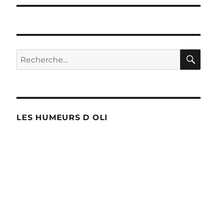
RE
Recherche
pour :
LES HUMEURS D OLI