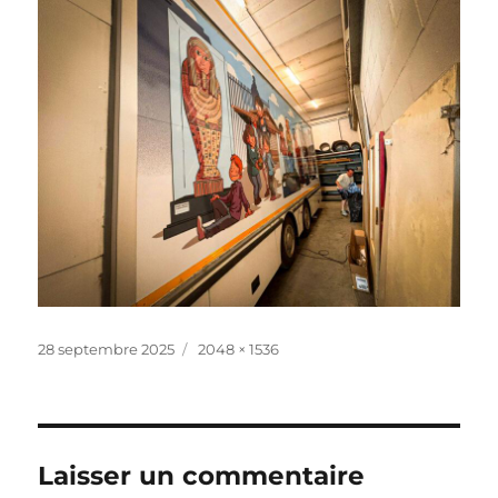
Publié
Taille
28 septembre 2025
2048 × 1536
le
réelle
Laisser un commentaire