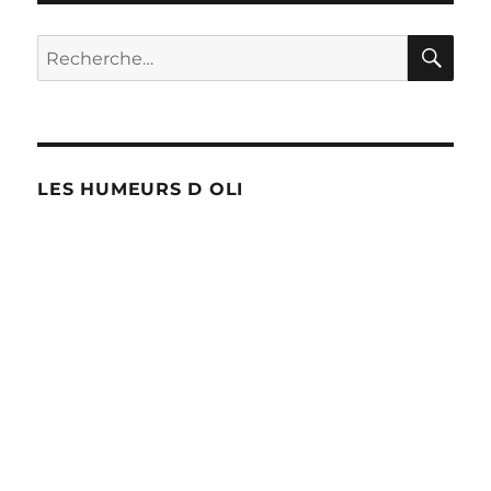
RE
Recherche
pour :
LES HUMEURS D OLI