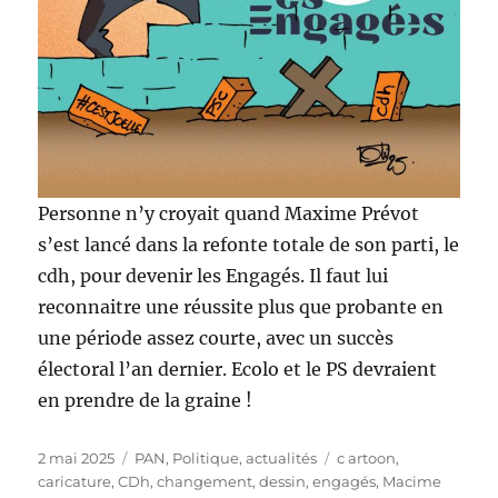
Personne n’y croyait quand Maxime Prévot
s’est lancé dans la refonte totale de son parti, le
cdh, pour devenir les Engagés. Il faut lui
reconnaitre une réussite plus que probante en
une période assez courte, avec un succès
électoral l’an dernier. Ecolo et le PS devraient
en prendre de la graine !
Publié
Catégories
Étiquettes
2 mai 2025
PAN
,
Politique, actualités
c artoon
,
le
caricature
,
CDh
,
changement
,
dessin
,
engagés
,
Macime