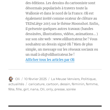
des éditions. Les dessins du cartooniste sont
désormais popularisés à travers toute la
Wallonie et dans le nord de la France. Oli est
également invité comme orateur de clôture au
TEDxLiège 2015 sur le thème Moonshot. Enfin,
il présente quelques autres travaux (bandes
dessinées, illustrations, vidéos, animations… )
sur son site web : www.olillustrateur.be ! Vous
souhaitez un dessin signé Oli ? Rien de plus
simple, un message sur les réseaux sociaux ou
un mail à oli@olillustrateur.be !
Afficher tous les articles par Oli
Auteur
Publié
Catégories
Oli
10 février 2025
La Meuse Verviers
,
Politique,
le
Étiquettes
actualités
caricature
,
cartoon
,
dessin
,
féminin
,
femme
,
fête
,
fille
,
girl
,
nana
,
Oli
,
only
,
presse
,
soirée