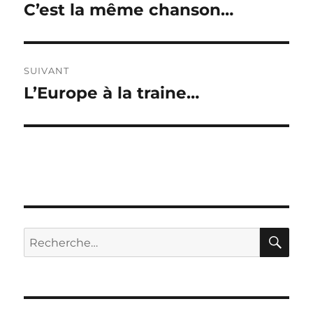
de
C’est la même chanson…
Publication
précédente :
l’article
SUIVANT
L’Europe à la traine…
Publication
suivante :
RE
Recherche
pour :