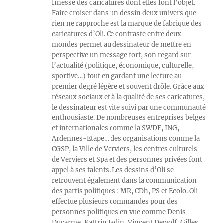
finesse des caricatures dont elles font l’objet.
Faire croiser dans un dessin deux univers que
rien ne rapproche est la marque de fabrique des
caricatures d’Oli. Ce contraste entre deux
mondes permet au dessinateur de mettre en
perspective un message fort, son regard sur
l’actualité (politique, économique, culturelle,
sportive…) tout en gardant une lecture au
premier degré légère et souvent drôle. Grâce aux
réseaux sociaux et à la qualité de ses caricatures,
le dessinateur est vite suivi par une communauté
enthousiaste. De nombreuses entreprises belges
et internationales comme la SWDE, ING,
Ardennes-Etape… des organisations comme la
CGSP, la Ville de Verviers, les centres culturels
de Verviers et Spa et des personnes privées font
appel à ses talents. Les dessins d’Oli se
retrouvent également dans la communication
des partis politiques : MR, CDh, PS et Ecolo. Oli
effectue plusieurs commandes pour des
personnes politiques en vue comme Denis
Ducarme, Kattrin Jadin, Vincent Dewolf, Gilles