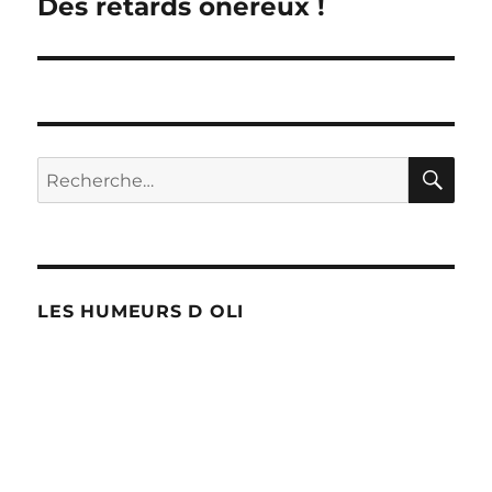
Des retards onéreux !
l’article
RE
Recherche
pour :
LES HUMEURS D OLI