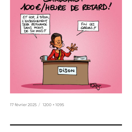
Publié
Taille
17 février 2025
1200 × 1095
le
réelle