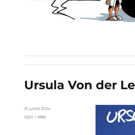
Ursula Von der Le
Publié
31 juillet 2024
le
Taille
1200 × 1889
réelle