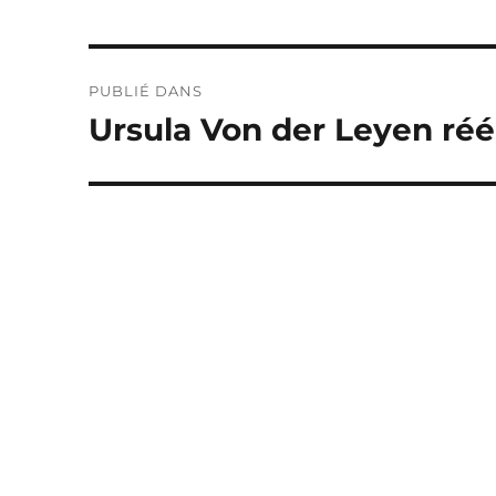
Navigation
PUBLIÉ DANS
de
Ursula Von der Leyen réé
l’article