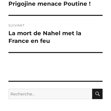
de
Prigojine menace Poutine !
Publication
précédente :
l’article
SUIVANT
La mort de Nahel met la
Publication
suivante :
France en feu
RE
Recherche
pour :