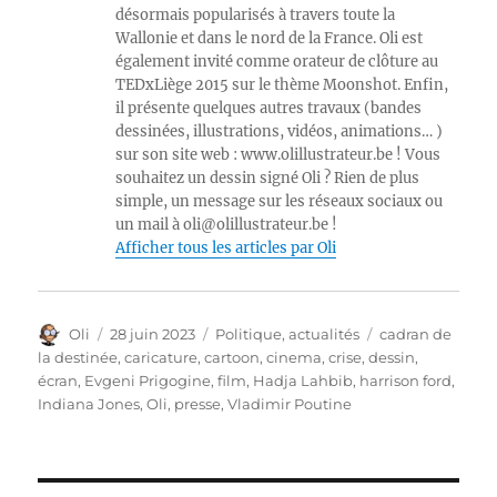
désormais popularisés à travers toute la
Wallonie et dans le nord de la France. Oli est
également invité comme orateur de clôture au
TEDxLiège 2015 sur le thème Moonshot. Enfin,
il présente quelques autres travaux (bandes
dessinées, illustrations, vidéos, animations… )
sur son site web : www.olillustrateur.be ! Vous
souhaitez un dessin signé Oli ? Rien de plus
simple, un message sur les réseaux sociaux ou
un mail à oli@olillustrateur.be !
Afficher tous les articles par Oli
Auteur
Publié
Catégories
Étiquettes
Oli
28 juin 2023
Politique, actualités
cadran de
le
la destinée
,
caricature
,
cartoon
,
cinema
,
crise
,
dessin
,
écran
,
Evgeni Prigogine
,
film
,
Hadja Lahbib
,
harrison ford
,
Indiana Jones
,
Oli
,
presse
,
Vladimir Poutine