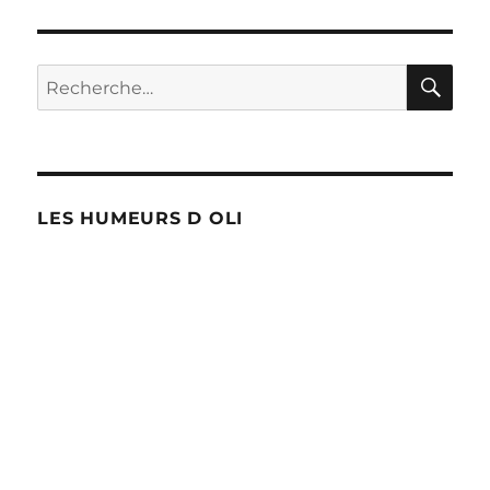
RE
Recherche
pour :
LES HUMEURS D OLI