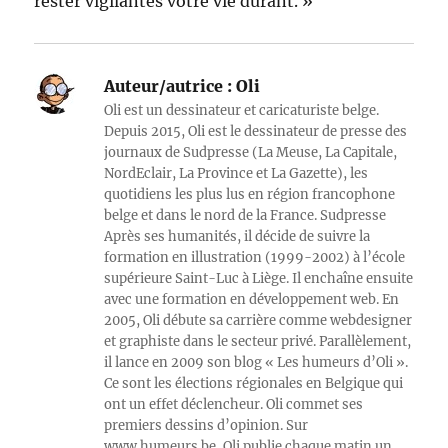
rester vigilantes votre vie durant. »
Auteur/autrice :
Oli
Oli est un dessinateur et caricaturiste belge.
Depuis 2015, Oli est le dessinateur de presse des
journaux de Sudpresse (La Meuse, La Capitale,
NordEclair, La Province et La Gazette), les
quotidiens les plus lus en région francophone
belge et dans le nord de la France. Sudpresse
Après ses humanités, il décide de suivre la
formation en illustration (1999-2002) à l’école
supérieure Saint-Luc à Liège. Il enchaîne ensuite
avec une formation en développement web. En
2005, Oli débute sa carrière comme webdesigner
et graphiste dans le secteur privé. Parallèlement,
il lance en 2009 son blog « Les humeurs d’Oli ».
Ce sont les élections régionales en Belgique qui
ont un effet déclencheur. Oli commet ses
premiers dessins d’opinion. Sur
www.humeurs.be, Oli publie chaque matin un