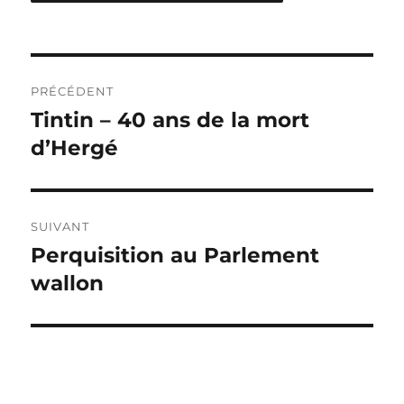
Navigation
PRÉCÉDENT
de
Tintin – 40 ans de la mort
Publication
précédente :
d’Hergé
l’article
SUIVANT
Perquisition au Parlement
Publication
suivante :
wallon