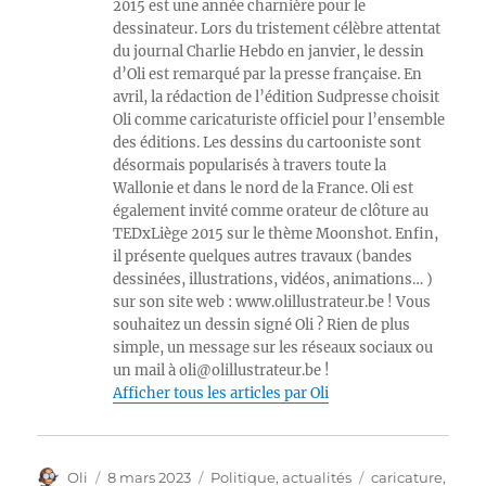
2015 est une année charnière pour le
dessinateur. Lors du tristement célèbre attentat
du journal Charlie Hebdo en janvier, le dessin
d’Oli est remarqué par la presse française. En
avril, la rédaction de l’édition Sudpresse choisit
Oli comme caricaturiste officiel pour l’ensemble
des éditions. Les dessins du cartooniste sont
désormais popularisés à travers toute la
Wallonie et dans le nord de la France. Oli est
également invité comme orateur de clôture au
TEDxLiège 2015 sur le thème Moonshot. Enfin,
il présente quelques autres travaux (bandes
dessinées, illustrations, vidéos, animations… )
sur son site web : www.olillustrateur.be ! Vous
souhaitez un dessin signé Oli ? Rien de plus
simple, un message sur les réseaux sociaux ou
un mail à oli@olillustrateur.be !
Afficher tous les articles par Oli
Auteur
Publié
Catégories
Étiquettes
Oli
8 mars 2023
Politique, actualités
caricature
,