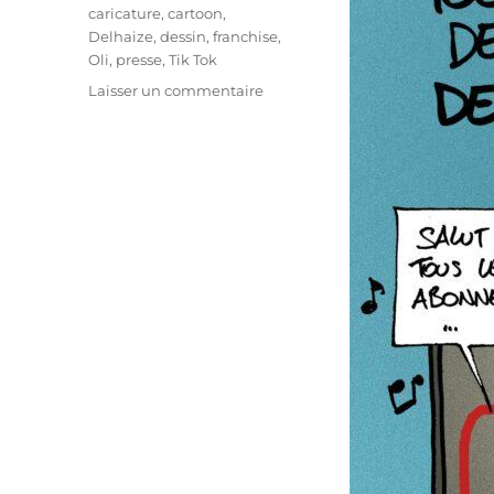
Étiquettes
caricature
,
cartoon
,
Delhaize
,
dessin
,
franchise
,
Oli
,
presse
,
Tik Tok
sur
Laisser un commentaire
Tik
Tok
Delhaize
!