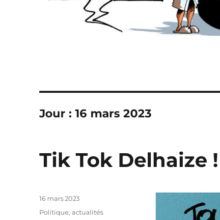
Jour :
16 mars 2023
Tik Tok Delhaize !
Publié
16 mars 2023
le
Catégories
Politique, actualités