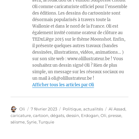
avril, la rédaction de l’édition Sudpresse choisit
Oli comme caricaturiste officiel pour l’ensemble
des éditions. Les dessins du cartooniste sont
désormais popularisés à travers toute la
Wallonie et dans le nord de la France. Oli est
également invité comme orateur de clôture au
TEDxLiège 2015 sur le thème Moonshot. Enfin,
il présente quelques autres travaux (bandes
dessinées, illustrations, vidéos, animations… )
sur son site web : www.olillustrateur.be ! Vous
souhaitez un dessin signé Oli ? Rien de plus
simple, un message sur les réseaux sociaux ou
un mail à oli@olillustrateur.be !
Afficher tous les articles par Oli
Auteur
Publié
Catégories
Étiquettes
Oli
7 février 2023
Politique, actualités
Al Assad
,
le
caricature
,
cartoon
,
dégats
,
dessin
,
Erdogan
,
Oli
,
presse
,
séisme
,
Syrie
,
Turquie