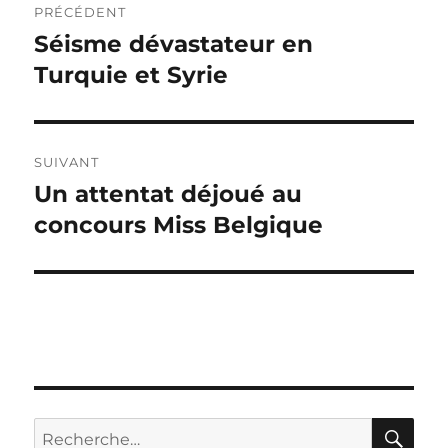
PRÉCÉDENT
de
Séisme dévastateur en
Publication
précédente :
Turquie et Syrie
l’article
SUIVANT
Un attentat déjoué au
Publication
suivante :
concours Miss Belgique
RE
Recherche