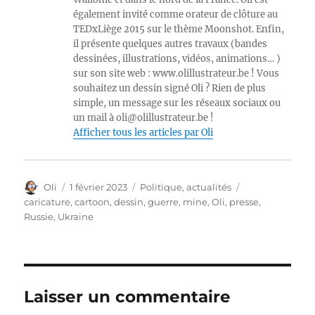
également invité comme orateur de clôture au
TEDxLiège 2015 sur le thème Moonshot. Enfin,
il présente quelques autres travaux (bandes
dessinées, illustrations, vidéos, animations… )
sur son site web : www.olillustrateur.be ! Vous
souhaitez un dessin signé Oli ? Rien de plus
simple, un message sur les réseaux sociaux ou
un mail à oli@olillustrateur.be !
Afficher tous les articles par Oli
Auteur
Publié
Catégories
Étiquettes
Oli
1 février 2023
Politique, actualités
le
caricature
,
cartoon
,
dessin
,
guerre
,
mine
,
Oli
,
presse
,
Russie
,
Ukraine
Laisser un commentaire