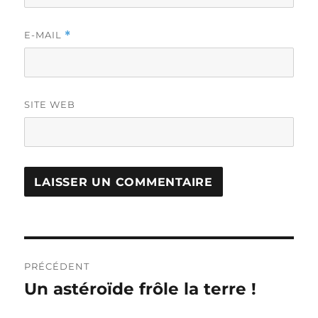
E-MAIL
*
SITE WEB
Navigation
PRÉCÉDENT
de
Un astéroïde frôle la terre !
Publication
précédente :
l’article