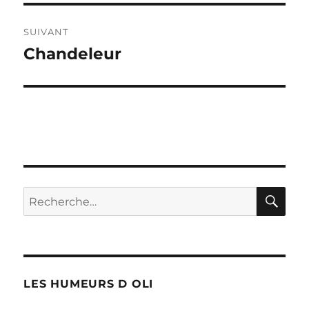
SUIVANT
Chandeleur
Publication
suivante :
RE
Recherche
pour :
LES HUMEURS D OLI