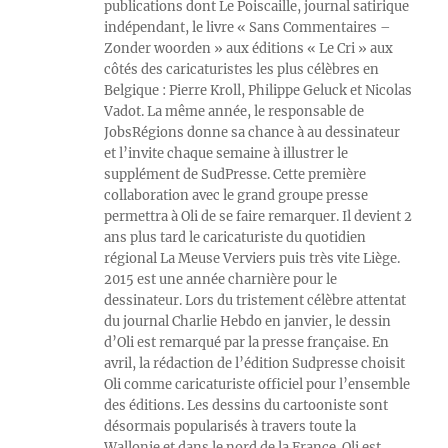
publications dont Le Poiscaille, journal satirique
indépendant, le livre « Sans Commentaires –
Zonder woorden » aux éditions « Le Cri » aux
côtés des caricaturistes les plus célèbres en
Belgique : Pierre Kroll, Philippe Geluck et Nicolas
Vadot. La même année, le responsable de
JobsRégions donne sa chance à au dessinateur
et l’invite chaque semaine à illustrer le
supplément de SudPresse. Cette première
collaboration avec le grand groupe presse
permettra à Oli de se faire remarquer. Il devient 2
ans plus tard le caricaturiste du quotidien
régional La Meuse Verviers puis très vite Liège.
2015 est une année charnière pour le
dessinateur. Lors du tristement célèbre attentat
du journal Charlie Hebdo en janvier, le dessin
d’Oli est remarqué par la presse française. En
avril, la rédaction de l’édition Sudpresse choisit
Oli comme caricaturiste officiel pour l’ensemble
des éditions. Les dessins du cartooniste sont
désormais popularisés à travers toute la
Wallonie et dans le nord de la France. Oli est