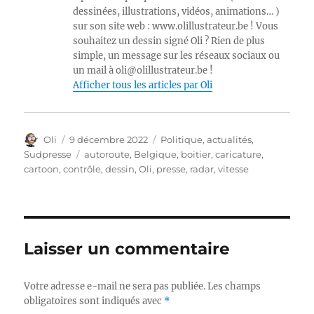
dessinées, illustrations, vidéos, animations… )
sur son site web : www.olillustrateur.be ! Vous
souhaitez un dessin signé Oli ? Rien de plus
simple, un message sur les réseaux sociaux ou
un mail à oli@olillustrateur.be !
Afficher tous les articles par Oli
Auteur
Publié
Catégories
Oli
9 décembre 2022
Politique, actualités
,
le
Étiquettes
Sudpresse
autoroute
,
Belgique
,
boitier
,
caricature
,
cartoon
,
contrôle
,
dessin
,
Oli
,
presse
,
radar
,
vitesse
Laisser un commentaire
Votre adresse e-mail ne sera pas publiée.
Les champs
obligatoires sont indiqués avec
*