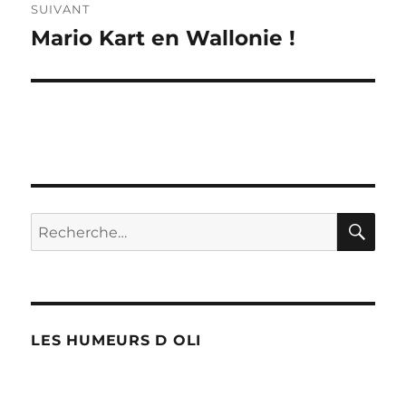
SUIVANT
Mario Kart en Wallonie !
Publication
suivante :
RE
Recherche
pour :
LES HUMEURS D OLI