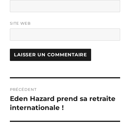
SITE WEB
Navigation
PRÉCÉDENT
de
Eden Hazard prend sa retraite
Publication
précédente :
internationale !
l’article