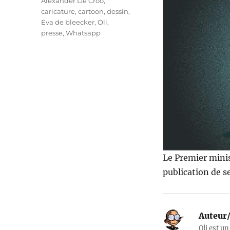
Étiquettes
Alexander De Croo
,
caricature
,
cartoon
,
dessin
,
Eva de bleecker
,
Oli
,
presse
,
Whatsapp
Le Premier minis
publication de s
Auteur/
Oli est un