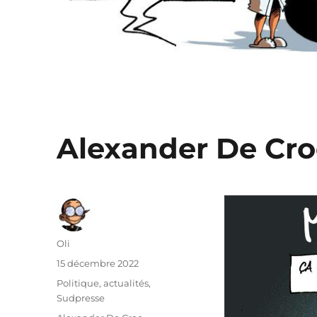
Alexander De Cro
Auteur
Oli
Publié
15 décembre 2022
le
Catégories
Politique, actualités
,
Sudpresse