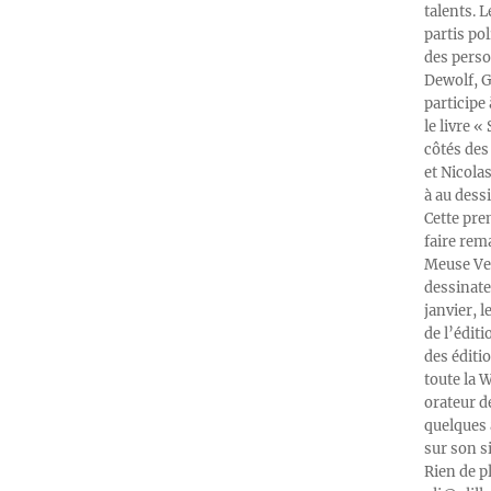
talents. 
partis po
des perso
Dewolf, G
participe
le livre 
côtés des 
et Nicola
à au dess
Cette pre
faire rema
Meuse Ver
dessinate
janvier, l
de l’édit
des éditi
toute la 
orateur d
quelques 
sur son s
Rien de p