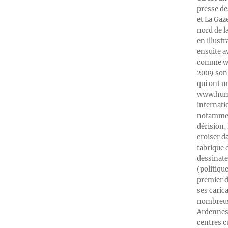
presse de
et La Gaz
nord de l
en illust
ensuite a
comme web
2009 son 
qui ont u
www.humeu
internati
notamment
dérision, 
croiser d
fabrique 
dessinate
(politiqu
premier d
ses caric
nombreuse
Ardennes-
centres c