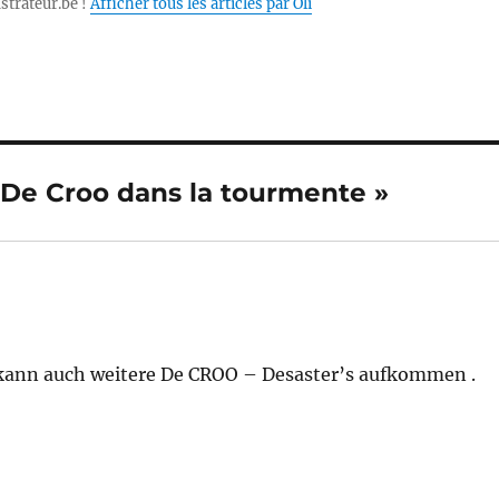
ustrateur.be !
Afficher tous les articles par Oli
 De Croo dans la tourmente »
e. kann auch weitere De CROO – Desaster’s aufkommen .