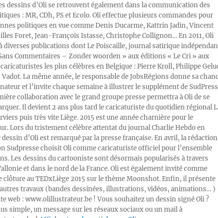
Les dessins d’Oli se retrouvent également dans la communication des
litiques : MR, CDh, PS et Ecolo. Oli effectue plusieurs commandes pour
nnes politiques en vue comme Denis Ducarme, Kattrin Jadin, Vincent
illes Foret, Jean-François Istasse, Christophe Collignon… En 2011, Oli
 à diverses publications dont Le Poiscaille, journal satirique indépendan
« Sans Commentaires – Zonder woorden » aux éditions « Le Cri » aux
caricaturistes les plus célèbres en Belgique : Pierre Kroll, Philippe Gelu
s Vadot. La même année, le responsable de JobsRégions donne sa chan
inateur et l’invite chaque semaine à illustrer le supplément de SudPress
mière collaboration avec le grand groupe presse permettra à Oli de se
rquer. Il devient 2 ans plus tard le caricaturiste du quotidien régional L
viers puis très vite Liège. 2015 est une année charnière pour le
ur. Lors du tristement célèbre attentat du journal Charlie Hebdo en
e dessin d’Oli est remarqué par la presse française. En avril, la rédaction
ion Sudpresse choisit Oli comme caricaturiste officiel pour l’ensemble
ons. Les dessins du cartooniste sont désormais popularisés à travers
Wallonie et dans le nord de la France. Oli est également invité comme
e clôture au TEDxLiège 2015 sur le thème Moonshot. Enfin, il présente
autres travaux (bandes dessinées, illustrations, vidéos, animations… )
ite web : www.olillustrateur.be ! Vous souhaitez un dessin signé Oli ?
lus simple, un message sur les réseaux sociaux ou un mail à