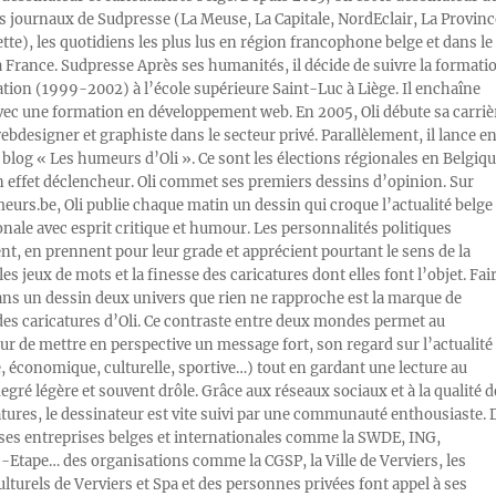
s journaux de Sudpresse (La Meuse, La Capitale, NordEclair, La Provinc
ette), les quotidiens les plus lus en région francophone belge et dans le
a France. Sudpresse Après ses humanités, il décide de suivre la formati
ration (1999-2002) à l’école supérieure Saint-Luc à Liège. Il enchaîne
vec une formation en développement web. En 2005, Oli débute sa carriè
designer et graphiste dans le secteur privé. Parallèlement, il lance e
blog « Les humeurs d’Oli ». Ce sont les élections régionales en Belgiq
n effet déclencheur. Oli commet ses premiers dessins d’opinion. Sur
rs.be, Oli publie chaque matin un dessin qui croque l’actualité belge 
onale avec esprit critique et humour. Les personnalités politiques
, en prennent pour leur grade et apprécient pourtant le sens de la
les jeux de mots et la finesse des caricatures dont elles font l’objet. Fai
ans un dessin deux univers que rien ne rapproche est la marque de
des caricatures d’Oli. Ce contraste entre deux mondes permet au
ur de mettre en perspective un message fort, son regard sur l’actualité
e, économique, culturelle, sportive…) tout en gardant une lecture au
egré légère et souvent drôle. Grâce aux réseaux sociaux et à la qualité d
atures, le dessinateur est vite suivi par une communauté enthousiaste. 
s entreprises belges et internationales comme la SWDE, ING,
Etape… des organisations comme la CGSP, la Ville de Verviers, les
ulturels de Verviers et Spa et des personnes privées font appel à ses