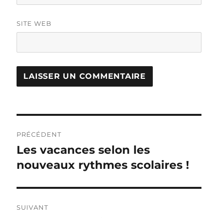
SITE WEB
Navigation
PRÉCÉDENT
de
Les vacances selon les
Publication
précédente :
nouveaux rythmes scolaires !
l’article
SUIVANT