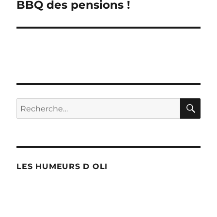
BBQ des pensions !
Publication
suivante :
RE
Recherche
pour :
LES HUMEURS D OLI