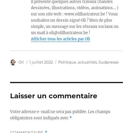
il présente quelques autres travaux (bandes
dessinées, illustrations, vidéos, animations… )
sur son site web : www.olillustrateur.be ! Vous
souhaitez un dessin signé Oli ? Rien de plus
simple, un message sur les réseaux sociaux ou
un mail à oli@olillustrateur.be !
Afficher tous les articles par Oli
Auteur
Publié
Catégories
Oli
1 juillet 2022
Politique, actualités
,
Sudpresse
le
Laisser un commentaire
Votre adresse e-mail ne sera pas publiée.
Les champs
obligatoires sont indiqués avec
*
COMMENTAIRE
*