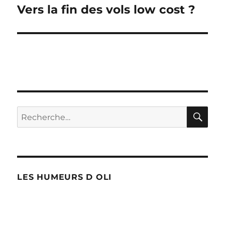
Vers la fin des vols low cost ?
Publication
suivante :
RE
Recherche
pour :
LES HUMEURS D OLI