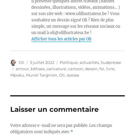
il présente quelques autres travaux (bandes
dessinées, illustrations, vidéos, animations… )
sur son site web : www.olillustrateur.be ! Vous
souhaitez un dessin signé Oli ? Rien de plus
simple, un message sur les réseaux sociaux ou
un mail à oli@olillustrateur.be !
Afficher tous les articles par Oli
Auteur
Publié
Catégories
Oli
3 juillet 2022
Politique, actualités
,
Sudpresse
le
Étiquettes
amour
,
bêtises
,
caricature
,
cartoon
,
dessin
,
foi
,
livre
,
Mpoku
,
Muriel Targnion
,
Oli
,
rpesse
Laisser un commentaire
Votre adresse e-mail ne sera pas publiée.
Les champs
obligatoires sont indiqués avec
*