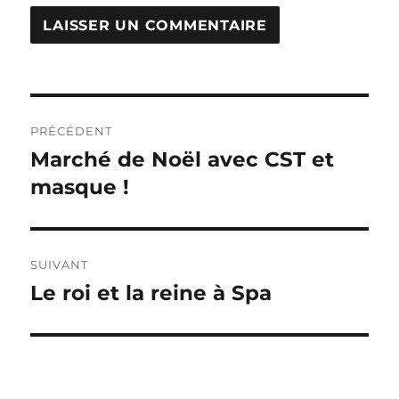
Navigation
PRÉCÉDENT
de
Marché de Noël avec CST et
Publication
précédente :
masque !
l’article
SUIVANT
Le roi et la reine à Spa
Publication
suivante :