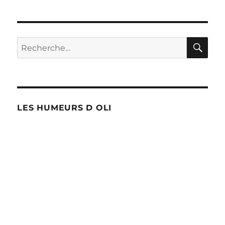
RE
Recherche
pour :
LES HUMEURS D OLI