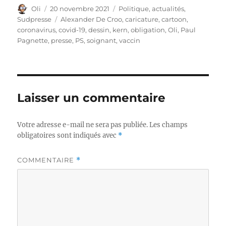
Auteur
Publié
Catégories
Oli
20 novembre 2021
Politique, actualités
,
le
Étiquettes
Sudpresse
Alexander De Croo
,
caricature
,
cartoon
,
coronavirus
,
covid-19
,
dessin
,
kern
,
obligation
,
Oli
,
Paul
Pagnette
,
presse
,
PS
,
soignant
,
vaccin
Laisser un commentaire
Votre adresse e-mail ne sera pas publiée.
Les champs
obligatoires sont indiqués avec
*
COMMENTAIRE
*