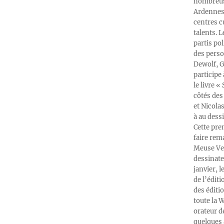
nombreuse
Ardennes-
centres c
talents. 
partis po
des perso
Dewolf, G
participe
le livre 
côtés des 
et Nicola
à au dess
Cette pre
faire rema
Meuse Ver
dessinate
janvier, l
de l’édit
des éditi
toute la 
orateur d
quelques 