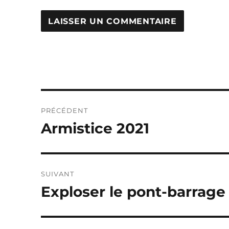
Navigation
PRÉCÉDENT
de
Armistice 2021
Publication
précédente :
l’article
SUIVANT
Exploser le pont-barrage
Publication
suivante :