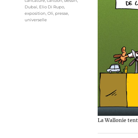
Étiquettes
caricature
,
cartoon
,
dessin
,
Dubaï
,
Elio Di Rupo
,
exposition
,
Oli
,
presse
,
universelle
La Wallonie tent