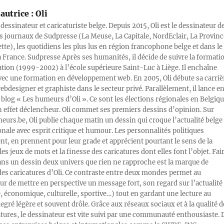
autrice :
Oli
 dessinateur et caricaturiste belge. Depuis 2015, Oli est le dessinateur d
s journaux de Sudpresse (La Meuse, La Capitale, NordEclair, La Provinc
ette), les quotidiens les plus lus en région francophone belge et dans le
a France. Sudpresse Après ses humanités, il décide de suivre la formati
ration (1999-2002) à l’école supérieure Saint-Luc à Liège. Il enchaîne
vec une formation en développement web. En 2005, Oli débute sa carriè
designer et graphiste dans le secteur privé. Parallèlement, il lance e
blog « Les humeurs d’Oli ». Ce sont les élections régionales en Belgiq
n effet déclencheur. Oli commet ses premiers dessins d’opinion. Sur
rs.be, Oli publie chaque matin un dessin qui croque l’actualité belge 
onale avec esprit critique et humour. Les personnalités politiques
, en prennent pour leur grade et apprécient pourtant le sens de la
les jeux de mots et la finesse des caricatures dont elles font l’objet. Fai
ans un dessin deux univers que rien ne rapproche est la marque de
des caricatures d’Oli. Ce contraste entre deux mondes permet au
ur de mettre en perspective un message fort, son regard sur l’actualité
e, économique, culturelle, sportive…) tout en gardant une lecture au
egré légère et souvent drôle. Grâce aux réseaux sociaux et à la qualité d
atures, le dessinateur est vite suivi par une communauté enthousiaste. 