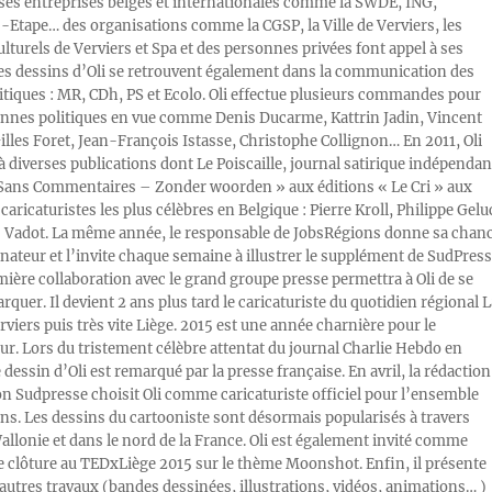
s entreprises belges et internationales comme la SWDE, ING,
Etape… des organisations comme la CGSP, la Ville de Verviers, les
ulturels de Verviers et Spa et des personnes privées font appel à ses
Les dessins d’Oli se retrouvent également dans la communication des
litiques : MR, CDh, PS et Ecolo. Oli effectue plusieurs commandes pour
nnes politiques en vue comme Denis Ducarme, Kattrin Jadin, Vincent
illes Foret, Jean-François Istasse, Christophe Collignon… En 2011, Oli
 à diverses publications dont Le Poiscaille, journal satirique indépendan
« Sans Commentaires – Zonder woorden » aux éditions « Le Cri » aux
caricaturistes les plus célèbres en Belgique : Pierre Kroll, Philippe Gelu
s Vadot. La même année, le responsable de JobsRégions donne sa chan
inateur et l’invite chaque semaine à illustrer le supplément de SudPress
mière collaboration avec le grand groupe presse permettra à Oli de se
rquer. Il devient 2 ans plus tard le caricaturiste du quotidien régional L
viers puis très vite Liège. 2015 est une année charnière pour le
ur. Lors du tristement célèbre attentat du journal Charlie Hebdo en
e dessin d’Oli est remarqué par la presse française. En avril, la rédaction
ion Sudpresse choisit Oli comme caricaturiste officiel pour l’ensemble
ons. Les dessins du cartooniste sont désormais popularisés à travers
Wallonie et dans le nord de la France. Oli est également invité comme
e clôture au TEDxLiège 2015 sur le thème Moonshot. Enfin, il présente
autres travaux (bandes dessinées, illustrations, vidéos, animations… )