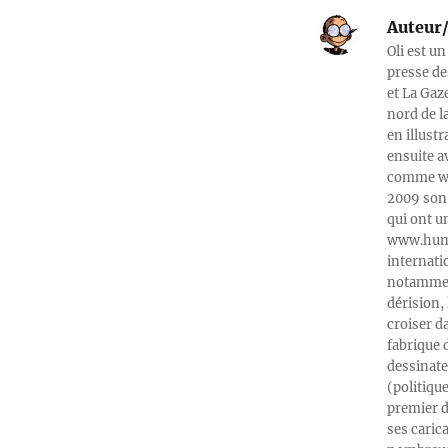
Auteur/
Oli est un
presse de
et La Gaz
nord de l
en illust
ensuite a
comme web
2009 son 
qui ont u
www.humeu
internati
notamment
dérision, 
croiser d
fabrique 
dessinate
(politiqu
premier d
ses caric