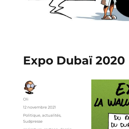
Expo Dubaï 2020
Auteur
Oli
Publié
12 novembre 2021
le
Catégories
Politique, actualités
,
Sudpresse