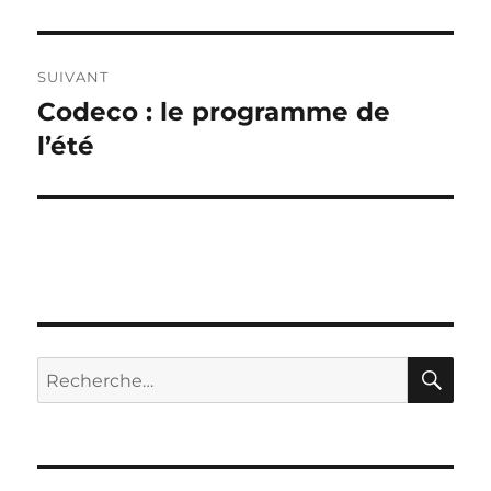
précédente :
l’article
SUIVANT
Codeco : le programme de
Publication
suivante :
l’été
RE
Recherche
pour :