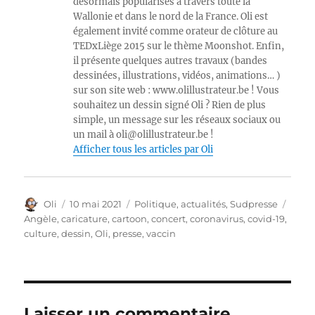
désormais popularisés à travers toute la
Wallonie et dans le nord de la France. Oli est
également invité comme orateur de clôture au
TEDxLiège 2015 sur le thème Moonshot. Enfin,
il présente quelques autres travaux (bandes
dessinées, illustrations, vidéos, animations… )
sur son site web : www.olillustrateur.be ! Vous
souhaitez un dessin signé Oli ? Rien de plus
simple, un message sur les réseaux sociaux ou
un mail à oli@olillustrateur.be !
Afficher tous les articles par Oli
Auteur
Publié
Catégories
Étiqu
Oli
10 mai 2021
Politique, actualités
,
Sudpresse
le
Angèle
,
caricature
,
cartoon
,
concert
,
coronavirus
,
covid-19
,
culture
,
dessin
,
Oli
,
presse
,
vaccin
Laisser un commentaire