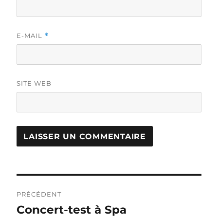
E-MAIL
*
SITE WEB
Navigation
PRÉCÉDENT
de
Concert-test à Spa
Publication