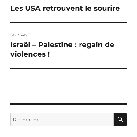
de
Les USA retrouvent le sourire
Publication
précédente :
l’article
SUIVANT
Israël – Palestine : regain de
Publication
suivante :
violences !
RE
Recherche
pour :