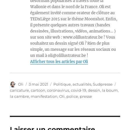
désormais popularisés à travers toute la
Wallonie et dans le nord de la France. Oli est
également invité comme orateur de clôture au
TEDxLiège 2015 sur le thème Moonshot. Enfin,
il présente quelques autres travaux (bandes
dessinées, illustrations, vidéos, animations… )
sur son site web : www.olillustrateur.be ! Vous
souhaitez un dessin signé Oli ? Rien de plus
simple, un message sur les réseaux sociaux ou
un mail à oli@olillustrateur.be !
Afficher tous les articles par Oli
Auteur
Publié
Catégories
Étique
Oli
3 mai 2021
Politique, actualités
,
Sudpresse
le
caricature
,
cartoon
,
coronavirus
,
covid-19
,
dessin
,
la boum
,
la cambre
,
manifestation
,
Oli
,
police
,
presse
Laisser un commentaire