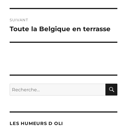
précédente :
l’article
SUIVANT
Toute la Belgique en terrasse
Publication
suivante :
RE
Recherche
pour :
LES HUMEURS D OLI