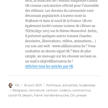
avril, la rédaction de l’édition Sudpresse choisit
Oli comme caricaturiste officiel pour l’ensemble
des éditions. Les dessins du cartooniste sont
désormais popularisés à travers toute la
Wallonie et dans le nord de la France. Oli est
également invité comme orateur de clôture au
TEDxLiège 2015 sur le thème Moonshot. Enfin,
il présente quelques autres travaux (bandes
dessinées, illustrations, vidéos, animations… )
sur son site web : www.olillustrateur.be ! Vous
souhaitez un dessin signé Oli ? Rien de plus
simple, un message sur les réseaux sociaux ou
un mail à oli@olillustrateur.be !
Afficher tous les articles par Oli
Auteur
Publié
Catégories
Oli
16 avril 2021
Politique, actualités
,
Sudpresse
le
Étiquettes
Belgique
,
caricature
,
cartoon
,
codeco
,
coronavirus
,
covid-19
,
dessin
,
Frank Vandenbroucke
,
Oli
,
presse