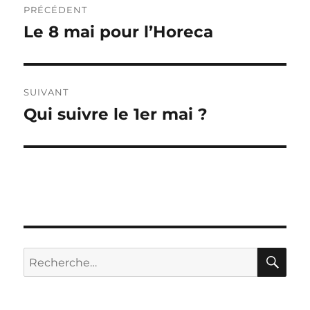
PRÉCÉDENT
de
Le 8 mai pour l’Horeca
Publication
précédente :
l’article
SUIVANT
Qui suivre le 1er mai ?
Publication
suivante :
RE
Recherche
pour :