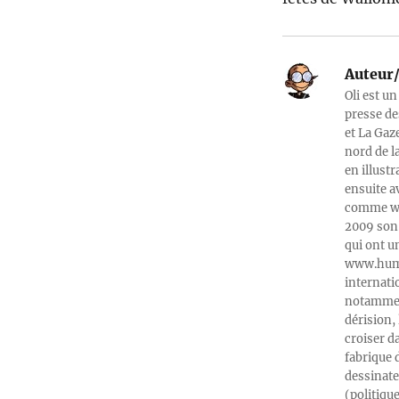
Auteur/
Oli est un
presse de
et La Gaz
nord de l
en illust
ensuite a
comme web
2009 son 
qui ont u
www.humeu
internati
notamment
dérision, 
croiser d
fabrique 
dessinate
(politiqu