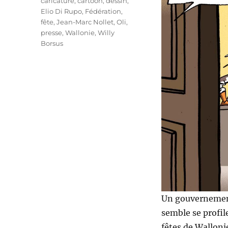
Étiquettes
caricature
,
cartoon
,
dessin
,
Elio Di Rupo
,
Fédération
,
fête
,
Jean-Marc Nollet
,
Oli
,
presse
,
Wallonie
,
Willy
Borsus
Un gouvernement 
semble se profil
fêtes de Wallonie