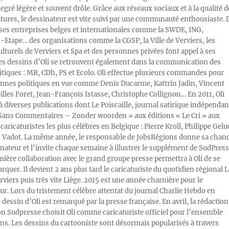
egré légère et souvent drôle. Grâce aux réseaux sociaux et à la qualité d
atures, le dessinateur est vite suivi par une communauté enthousiaste. 
s entreprises belges et internationales comme la SWDE, ING,
Etape… des organisations comme la CGSP, la Ville de Verviers, les
ulturels de Verviers et Spa et des personnes privées font appel à ses
Les dessins d’Oli se retrouvent également dans la communication des
litiques : MR, CDh, PS et Ecolo. Oli effectue plusieurs commandes pour
nnes politiques en vue comme Denis Ducarme, Kattrin Jadin, Vincent
illes Foret, Jean-François Istasse, Christophe Collignon… En 2011, Oli
 à diverses publications dont Le Poiscaille, journal satirique indépendan
« Sans Commentaires – Zonder woorden » aux éditions « Le Cri » aux
caricaturistes les plus célèbres en Belgique : Pierre Kroll, Philippe Gelu
s Vadot. La même année, le responsable de JobsRégions donne sa chan
inateur et l’invite chaque semaine à illustrer le supplément de SudPress
mière collaboration avec le grand groupe presse permettra à Oli de se
rquer. Il devient 2 ans plus tard le caricaturiste du quotidien régional L
viers puis très vite Liège. 2015 est une année charnière pour le
ur. Lors du tristement célèbre attentat du journal Charlie Hebdo en
e dessin d’Oli est remarqué par la presse française. En avril, la rédaction
ion Sudpresse choisit Oli comme caricaturiste officiel pour l’ensemble
ons. Les dessins du cartooniste sont désormais popularisés à travers