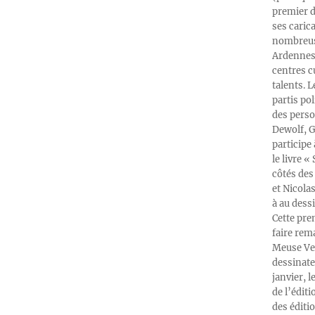
premier d
ses caric
nombreuse
Ardennes-
centres c
talents. 
partis po
des perso
Dewolf, G
participe
le livre 
côtés des 
et Nicola
à au dess
Cette pre
faire rema
Meuse Ver
dessinate
janvier, l
de l’édit
des éditi