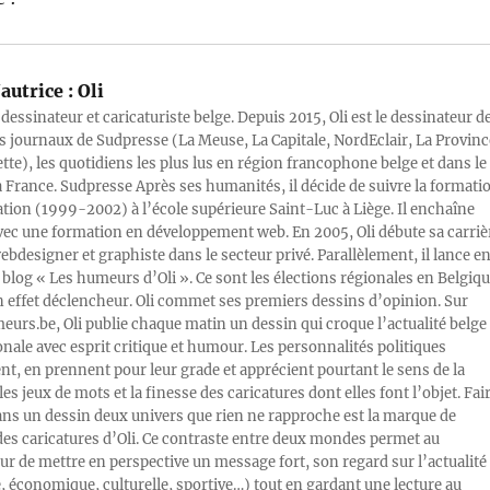
autrice :
Oli
 dessinateur et caricaturiste belge. Depuis 2015, Oli est le dessinateur d
s journaux de Sudpresse (La Meuse, La Capitale, NordEclair, La Provinc
ette), les quotidiens les plus lus en région francophone belge et dans le
a France. Sudpresse Après ses humanités, il décide de suivre la formati
ration (1999-2002) à l’école supérieure Saint-Luc à Liège. Il enchaîne
vec une formation en développement web. En 2005, Oli débute sa carriè
designer et graphiste dans le secteur privé. Parallèlement, il lance e
blog « Les humeurs d’Oli ». Ce sont les élections régionales en Belgiq
n effet déclencheur. Oli commet ses premiers dessins d’opinion. Sur
rs.be, Oli publie chaque matin un dessin qui croque l’actualité belge 
onale avec esprit critique et humour. Les personnalités politiques
, en prennent pour leur grade et apprécient pourtant le sens de la
les jeux de mots et la finesse des caricatures dont elles font l’objet. Fai
ans un dessin deux univers que rien ne rapproche est la marque de
des caricatures d’Oli. Ce contraste entre deux mondes permet au
ur de mettre en perspective un message fort, son regard sur l’actualité
e, économique, culturelle, sportive…) tout en gardant une lecture au