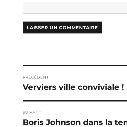
Navigation
PRÉCÉDENT
de
Verviers ville conviviale !
Publication
précédente :
l’article
SUIVANT
Boris Johnson dans la t
Publication