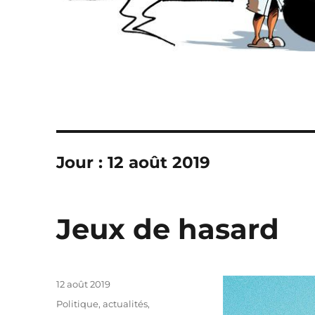
Jour :
12 août 2019
Jeux de hasard
Publié
12 août 2019
le
Catégories
Politique, actualités
,