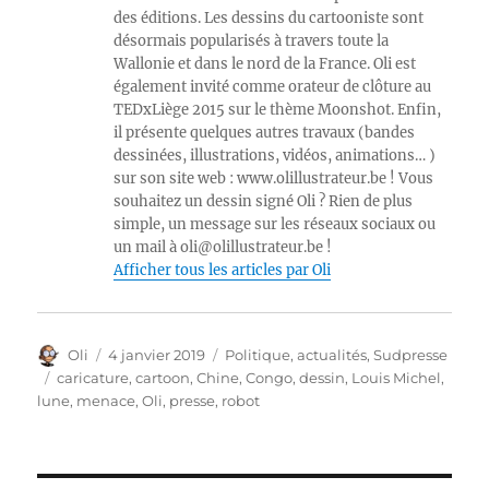
des éditions. Les dessins du cartooniste sont
désormais popularisés à travers toute la
Wallonie et dans le nord de la France. Oli est
également invité comme orateur de clôture au
TEDxLiège 2015 sur le thème Moonshot. Enfin,
il présente quelques autres travaux (bandes
dessinées, illustrations, vidéos, animations… )
sur son site web : www.olillustrateur.be ! Vous
souhaitez un dessin signé Oli ? Rien de plus
simple, un message sur les réseaux sociaux ou
un mail à oli@olillustrateur.be !
Afficher tous les articles par Oli
Auteur
Publié
Catégories
Oli
4 janvier 2019
Politique, actualités
,
Sudpresse
le
Étiquettes
caricature
,
cartoon
,
Chine
,
Congo
,
dessin
,
Louis Michel
,
lune
,
menace
,
Oli
,
presse
,
robot