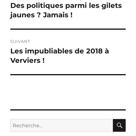
de
Des politiques parmi les gilets
Publication
précédente :
jaunes ? Jamais !
l’article
SUIVANT
Les impubliables de 2018 à
Publication
suivante :
Verviers !
RE
Recherche
pour :