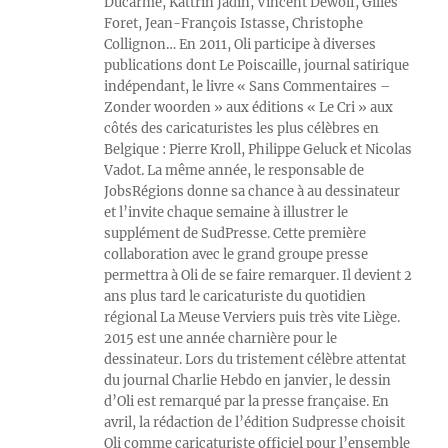
Ducarme, Kattrin Jadin, Vincent Dewolf, Gilles
Foret, Jean-François Istasse, Christophe
Collignon… En 2011, Oli participe à diverses
publications dont Le Poiscaille, journal satirique
indépendant, le livre « Sans Commentaires –
Zonder woorden » aux éditions « Le Cri » aux
côtés des caricaturistes les plus célèbres en
Belgique : Pierre Kroll, Philippe Geluck et Nicolas
Vadot. La même année, le responsable de
JobsRégions donne sa chance à au dessinateur
et l’invite chaque semaine à illustrer le
supplément de SudPresse. Cette première
collaboration avec le grand groupe presse
permettra à Oli de se faire remarquer. Il devient 2
ans plus tard le caricaturiste du quotidien
régional La Meuse Verviers puis très vite Liège.
2015 est une année charnière pour le
dessinateur. Lors du tristement célèbre attentat
du journal Charlie Hebdo en janvier, le dessin
d’Oli est remarqué par la presse française. En
avril, la rédaction de l’édition Sudpresse choisit
Oli comme caricaturiste officiel pour l’ensemble