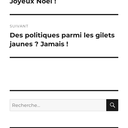
Joyeux Noël !
Publication
précédente :
l’article
SUIVANT
Des politiques parmi les gilets
Publication
suivante :
jaunes ? Jamais !
RE
Recherche
pour :