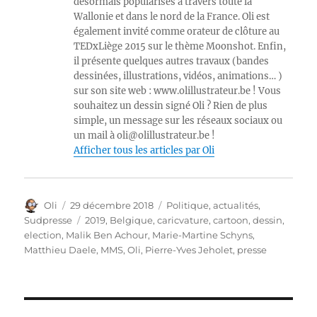
désormais popularisés à travers toute la
Wallonie et dans le nord de la France. Oli est
également invité comme orateur de clôture au
TEDxLiège 2015 sur le thème Moonshot. Enfin,
il présente quelques autres travaux (bandes
dessinées, illustrations, vidéos, animations… )
sur son site web : www.olillustrateur.be ! Vous
souhaitez un dessin signé Oli ? Rien de plus
simple, un message sur les réseaux sociaux ou
un mail à oli@olillustrateur.be !
Afficher tous les articles par Oli
Auteur
Publié
Catégories
Oli
29 décembre 2018
Politique, actualités
,
le
Étiquettes
Sudpresse
2019
,
Belgique
,
caricvature
,
cartoon
,
dessin
,
election
,
Malik Ben Achour
,
Marie-Martine Schyns
,
Matthieu Daele
,
MMS
,
Oli
,
Pierre-Yves Jeholet
,
presse