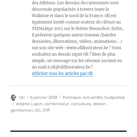
des éditions. Les dessins du cartooniste sont
désormais popularisés à travers toute la
Wallonie et dans le nord de la France. Oli est
également invité comme orateur de clôture au
TEDxLiège 2015 sur le thème Moonshot. Enfin,
il présente quelques autres travaux (bandes
dessinées, illustrations, vidéos, animations… )
sur son site web : www.olillustrateur.be ! Vous
souhaitez un dessin signé Oli ? Rien de plus
simple, un message sur les réseaux sociaux ou
un mail à oli@olillustrateur.be !
Afficher tous les articles par Oli
Auteur
Publié
Catégories
Oli
6 janvier 2018
Politique, actualités
,
Sudpresse
le
Étiquettes
Arsène Lupin
,
cambrioleur
,
caricature
,
dessin
,
gentleman
,
Oli
,
Tilff