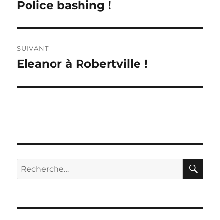
de
Police bashing !
Publication
précédente :
l’article
SUIVANT
Eleanor à Robertville !
Publication
suivante :
RE
Recherche
pour :