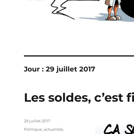
Jour :
29 juillet 2017
Les soldes, c’est fi
Publié
29 juillet 2017
le
Catégories
Politique, actualités
,