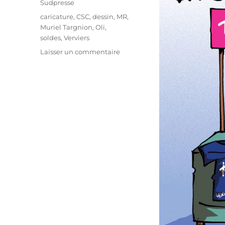
Sudpresse
Étiquettes
caricature
,
CSC
,
dessin
,
MR
,
Muriel Targnion
,
Oli
,
soldes
,
Verviers
sur
Laisser un commentaire
Les
soldes,
c’est
fini
!