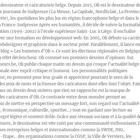
 dessinateur et caricaturiste belge. Depuis 2015, Oli est le dessinateur d
s journaux de Sudpresse (La Meuse, La Capitale, NordEclair, La Provinc
ette), les quotidiens les plus lus en région francophone belge et dans le
a France. Sudpresse Après ses humanités, il décide de suivre la formati
ration (1999-2002) à l’école supérieure Saint-Luc à Liège. Il enchaîne
vec une formation en développement web. En 2005, Oli débute sa carriè
designer et graphiste dans le secteur privé. Parallèlement, il lance e
blog « Les humeurs d’Oli ». Ce sont les élections régionales en Belgiq
n effet déclencheur. Oli commet ses premiers dessins d’opinion. Sur
rs.be, Oli publie chaque matin un dessin qui croque l’actualité belge 
onale avec esprit critique et humour. Les personnalités politiques
, en prennent pour leur grade et apprécient pourtant le sens de la
les jeux de mots et la finesse des caricatures dont elles font l’objet. Fai
ans un dessin deux univers que rien ne rapproche est la marque de
des caricatures d’Oli. Ce contraste entre deux mondes permet au
ur de mettre en perspective un message fort, son regard sur l’actualité
e, économique, culturelle, sportive…) tout en gardant une lecture au
egré légère et souvent drôle. Grâce aux réseaux sociaux et à la qualité d
atures, le dessinateur est vite suivi par une communauté enthousiaste. 
s entreprises belges et internationales comme la SWDE, ING,
Etape… des organisations comme la CGSP, la Ville de Verviers, les