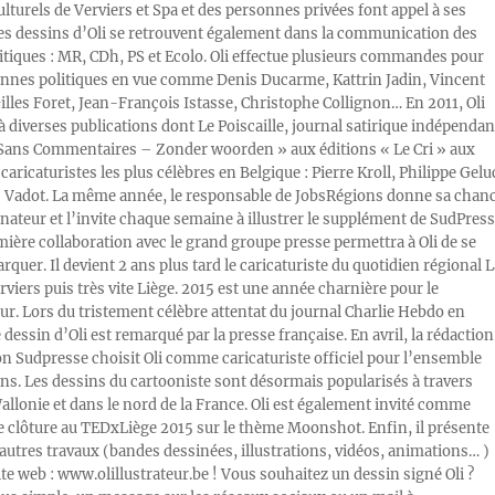
ulturels de Verviers et Spa et des personnes privées font appel à ses
Les dessins d’Oli se retrouvent également dans la communication des
litiques : MR, CDh, PS et Ecolo. Oli effectue plusieurs commandes pour
nnes politiques en vue comme Denis Ducarme, Kattrin Jadin, Vincent
illes Foret, Jean-François Istasse, Christophe Collignon… En 2011, Oli
 à diverses publications dont Le Poiscaille, journal satirique indépendan
« Sans Commentaires – Zonder woorden » aux éditions « Le Cri » aux
caricaturistes les plus célèbres en Belgique : Pierre Kroll, Philippe Gelu
s Vadot. La même année, le responsable de JobsRégions donne sa chan
inateur et l’invite chaque semaine à illustrer le supplément de SudPress
mière collaboration avec le grand groupe presse permettra à Oli de se
rquer. Il devient 2 ans plus tard le caricaturiste du quotidien régional L
viers puis très vite Liège. 2015 est une année charnière pour le
ur. Lors du tristement célèbre attentat du journal Charlie Hebdo en
e dessin d’Oli est remarqué par la presse française. En avril, la rédaction
ion Sudpresse choisit Oli comme caricaturiste officiel pour l’ensemble
ons. Les dessins du cartooniste sont désormais popularisés à travers
Wallonie et dans le nord de la France. Oli est également invité comme
e clôture au TEDxLiège 2015 sur le thème Moonshot. Enfin, il présente
autres travaux (bandes dessinées, illustrations, vidéos, animations… )
ite web : www.olillustrateur.be ! Vous souhaitez un dessin signé Oli ?