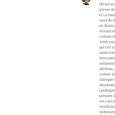
Oli est un
presse de
et La Gaz
nord de l
en illust
ensuite a
comme web
2009 son 
qui ont u
www.humeu
internati
notamment
dérision, 
croiser d
fabrique 
dessinate
(politiqu
premier d
ses caric
nombreuse
Ardennes-