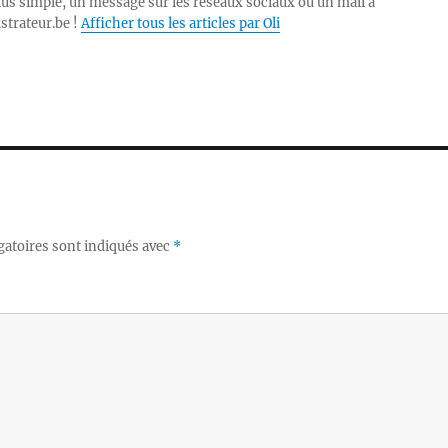
lus simple, un message sur les réseaux sociaux ou un mail à
ustrateur.be !
Afficher tous les articles par Oli
gatoires sont indiqués avec
*