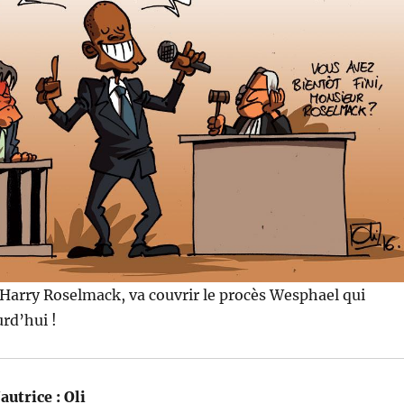
Harry Roselmack, va couvrir le procès Wesphael qui
rd’hui !
autrice :
Oli