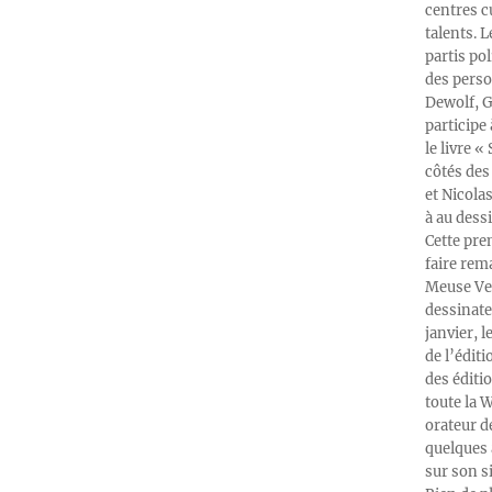
centres c
talents. 
partis po
des perso
Dewolf, G
participe
le livre 
côtés des 
et Nicola
à au dess
Cette pre
faire rema
Meuse Ver
dessinate
janvier, l
de l’édit
des éditi
toute la 
orateur d
quelques 
sur son s