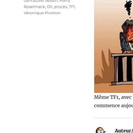
caricature
,
dessin
,
Harry
Roselmack
,
Oli
,
procès
,
TF1
,
Véronique Pirotton
Même TF1, avec 
commence aujou
Auteur/