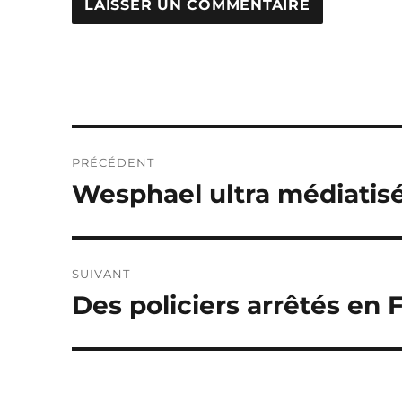
Navigation
PRÉCÉDENT
de
Wesphael ultra médiatisé
Publication
précédente :
l’article
SUIVANT
Des policiers arrêtés en 
Publication
suivante :