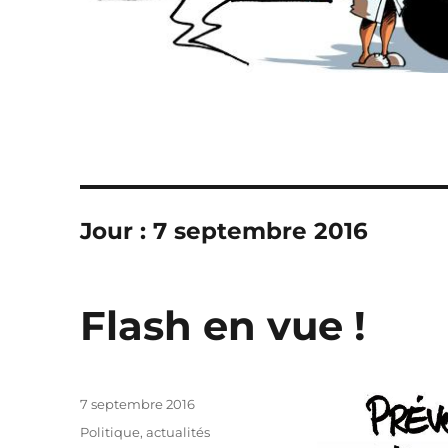
Jour :
7 septembre 2016
Flash en vue !
Publié
7 septembre 2016
le
Catégories
Politique, actualités