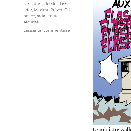
Étiquettes
caricature
,
dessin
,
flash
,
lidar
,
Maxime Prévot
,
Oli
,
police
,
radar
,
route
,
sécurité
sur
Laisser un commentaire
Flash
en
vue
!
Le ministre wall