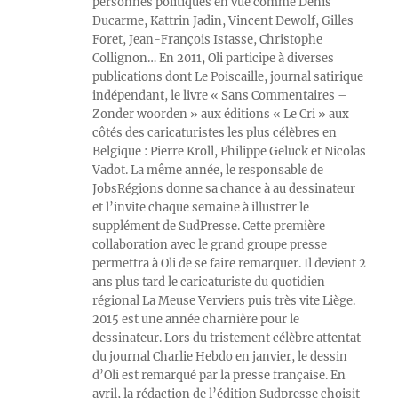
personnes politiques en vue comme Denis
Ducarme, Kattrin Jadin, Vincent Dewolf, Gilles
Foret, Jean-François Istasse, Christophe
Collignon… En 2011, Oli participe à diverses
publications dont Le Poiscaille, journal satirique
indépendant, le livre « Sans Commentaires –
Zonder woorden » aux éditions « Le Cri » aux
côtés des caricaturistes les plus célèbres en
Belgique : Pierre Kroll, Philippe Geluck et Nicolas
Vadot. La même année, le responsable de
JobsRégions donne sa chance à au dessinateur
et l’invite chaque semaine à illustrer le
supplément de SudPresse. Cette première
collaboration avec le grand groupe presse
permettra à Oli de se faire remarquer. Il devient 2
ans plus tard le caricaturiste du quotidien
régional La Meuse Verviers puis très vite Liège.
2015 est une année charnière pour le
dessinateur. Lors du tristement célèbre attentat
du journal Charlie Hebdo en janvier, le dessin
d’Oli est remarqué par la presse française. En
avril, la rédaction de l’édition Sudpresse choisit