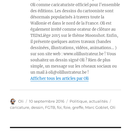
Oli comme caricaturiste officiel pour l’ensemble
des éditions. Les dessins du cartooniste sont
désormais popularisés à travers toute la
Wallonie et dans le nord de la France. Oli est
également invité comme orateur de clôture au
TEDxLiège 2015 sur le thème Moonshot. Enfin,
il présente quelques autres travaux (bandes
dessinées, illustrations, vidéos, animations… )
sur son site web : www.olillustrateur.be ! Vous
souhaitez un dessin signé Oli ? Rien de plus
simple, un message sur les réseaux sociaux ou
un mail à oli@olillustrateur.be !
Afficher tous les articles par Oli
Auteur
Publié
Catégories
Étiquette
Oli
10 septembre 2016
Politique, actualités
le
caricature
,
dessin
,
FGTB
,
foi
,
foie
,
greffe
,
Marc Goblet
,
Oli