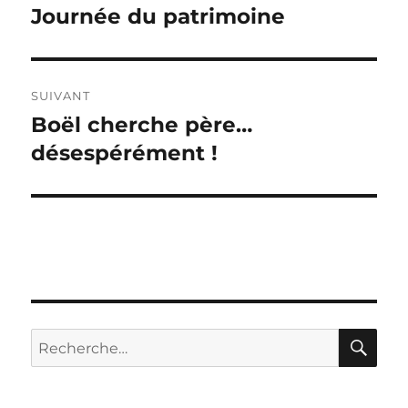
de
Journée du patrimoine
Publication
précédente :
l’article
SUIVANT
Boël cherche père…
Publication
suivante :
désespérément !
RE
Recherche
pour :