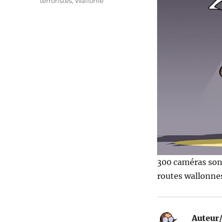
terroristes
,
Wallonie
300 caméras sont
routes wallonnes
Auteur/