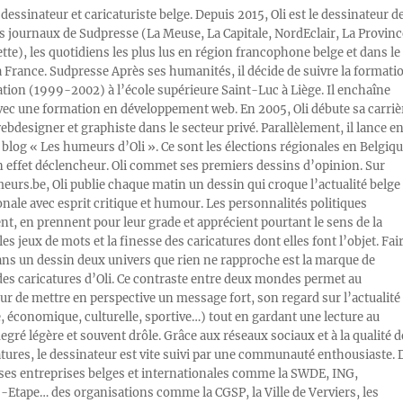
 dessinateur et caricaturiste belge. Depuis 2015, Oli est le dessinateur d
s journaux de Sudpresse (La Meuse, La Capitale, NordEclair, La Provinc
ette), les quotidiens les plus lus en région francophone belge et dans le
a France. Sudpresse Après ses humanités, il décide de suivre la formati
ration (1999-2002) à l’école supérieure Saint-Luc à Liège. Il enchaîne
vec une formation en développement web. En 2005, Oli débute sa carriè
designer et graphiste dans le secteur privé. Parallèlement, il lance e
blog « Les humeurs d’Oli ». Ce sont les élections régionales en Belgiq
n effet déclencheur. Oli commet ses premiers dessins d’opinion. Sur
rs.be, Oli publie chaque matin un dessin qui croque l’actualité belge 
onale avec esprit critique et humour. Les personnalités politiques
, en prennent pour leur grade et apprécient pourtant le sens de la
les jeux de mots et la finesse des caricatures dont elles font l’objet. Fai
ans un dessin deux univers que rien ne rapproche est la marque de
des caricatures d’Oli. Ce contraste entre deux mondes permet au
ur de mettre en perspective un message fort, son regard sur l’actualité
e, économique, culturelle, sportive…) tout en gardant une lecture au
egré légère et souvent drôle. Grâce aux réseaux sociaux et à la qualité d
atures, le dessinateur est vite suivi par une communauté enthousiaste. 
s entreprises belges et internationales comme la SWDE, ING,
Etape… des organisations comme la CGSP, la Ville de Verviers, les