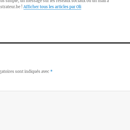
lus simple, un message sur les réseaux sociaux ou un mail à
ustrateur.be !
Afficher tous les articles par Oli
gatoires sont indiqués avec
*