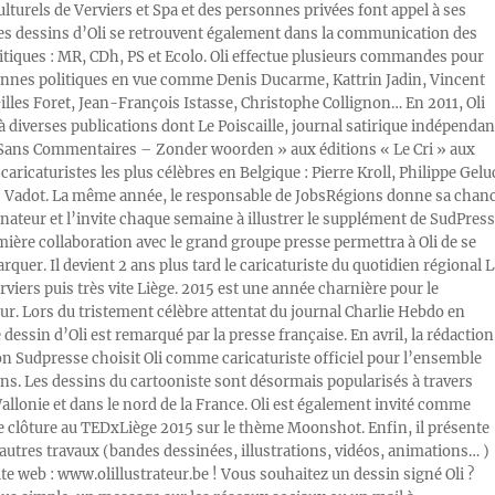
ulturels de Verviers et Spa et des personnes privées font appel à ses
Les dessins d’Oli se retrouvent également dans la communication des
litiques : MR, CDh, PS et Ecolo. Oli effectue plusieurs commandes pour
nnes politiques en vue comme Denis Ducarme, Kattrin Jadin, Vincent
illes Foret, Jean-François Istasse, Christophe Collignon… En 2011, Oli
 à diverses publications dont Le Poiscaille, journal satirique indépendan
« Sans Commentaires – Zonder woorden » aux éditions « Le Cri » aux
caricaturistes les plus célèbres en Belgique : Pierre Kroll, Philippe Gelu
s Vadot. La même année, le responsable de JobsRégions donne sa chan
inateur et l’invite chaque semaine à illustrer le supplément de SudPress
mière collaboration avec le grand groupe presse permettra à Oli de se
rquer. Il devient 2 ans plus tard le caricaturiste du quotidien régional L
viers puis très vite Liège. 2015 est une année charnière pour le
ur. Lors du tristement célèbre attentat du journal Charlie Hebdo en
e dessin d’Oli est remarqué par la presse française. En avril, la rédaction
ion Sudpresse choisit Oli comme caricaturiste officiel pour l’ensemble
ons. Les dessins du cartooniste sont désormais popularisés à travers
Wallonie et dans le nord de la France. Oli est également invité comme
e clôture au TEDxLiège 2015 sur le thème Moonshot. Enfin, il présente
autres travaux (bandes dessinées, illustrations, vidéos, animations… )
ite web : www.olillustrateur.be ! Vous souhaitez un dessin signé Oli ?