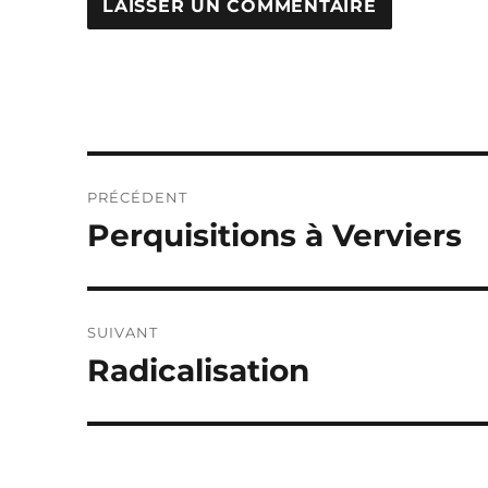
Navigation
PRÉCÉDENT
de
Perquisitions à Verviers
Publication
précédente :
l’article
SUIVANT
Radicalisation
Publication
suivante :