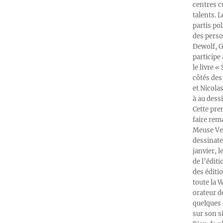
centres c
talents. 
partis po
des perso
Dewolf, G
participe
le livre 
côtés des 
et Nicola
à au dess
Cette pre
faire rema
Meuse Ver
dessinate
janvier, l
de l’édit
des éditi
toute la 
orateur d
quelques 
sur son s