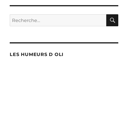
Rocourt
!
RE
Recherche
pour :
LES HUMEURS D OLI