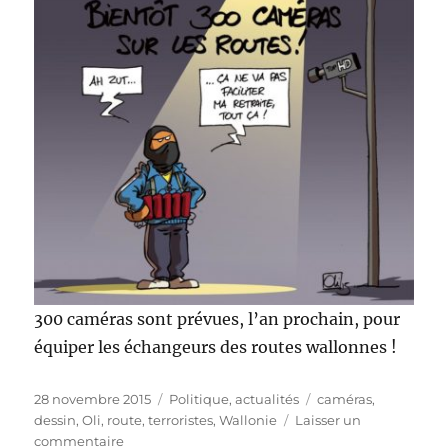
300 caméras sont prévues, l’an prochain, pour
équiper les échangeurs des routes wallonnes !
Publié
Catégories
Étiquettes
28 novembre 2015
Politique, actualités
caméras
,
le
dessin
,
Oli
,
route
,
terroristes
,
Wallonie
Laisser un
sur
commentaire