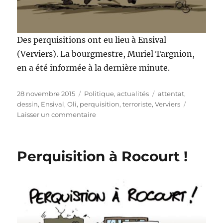
Des perquisitions ont eu lieu à Ensival
(Verviers). La bourgmestre, Muriel Targnion,
en a été informée à la dernière minute.
Publié
Catégories
Étiquettes
28 novembre 2015
Politique, actualités
attentat
,
le
dessin
,
Ensival
,
Oli
,
perquisition
,
terroriste
,
Verviers
sur
Laisser un commentaire
Perquisitions
à
Verviers
Perquisition à Rocourt !