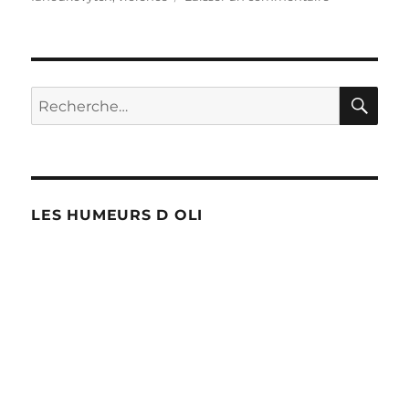
Ukraine
:
des
manifestatio
de
RE
Recherche
plus
pour :
en
plus
dures
!
LES HUMEURS D OLI