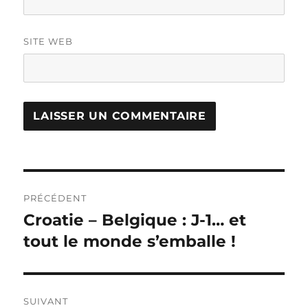
SITE WEB
Navigation
PRÉCÉDENT
de
Croatie – Belgique : J-1… et
Publication
précédente :
tout le monde s’emballe !
l’article
SUIVANT