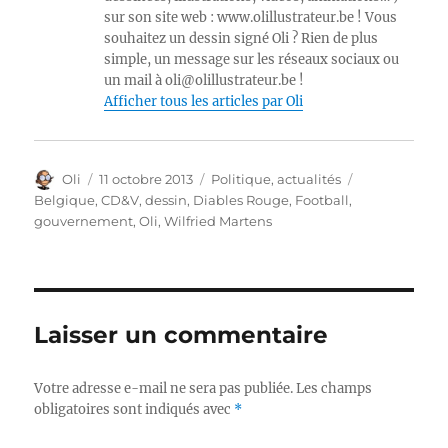
sur son site web : www.olillustrateur.be ! Vous
souhaitez un dessin signé Oli ? Rien de plus
simple, un message sur les réseaux sociaux ou
un mail à oli@olillustrateur.be !
Afficher tous les articles par Oli
Auteur
Publié
Catégories
Étiquettes
Oli
11 octobre 2013
Politique, actualités
le
Belgique
,
CD&V
,
dessin
,
Diables Rouge
,
Football
,
gouvernement
,
Oli
,
Wilfried Martens
Laisser un commentaire
Votre adresse e-mail ne sera pas publiée.
Les champs
obligatoires sont indiqués avec
*