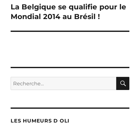
La Belgique se qualifie pour le
Publication
suivante :
Mondial 2014 au Brésil !
RE
Recherche
pour :
LES HUMEURS D OLI