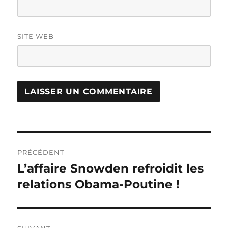
SITE WEB
Navigation
PRÉCÉDENT
de
L’affaire Snowden refroidit les
Publication
précédente :
relations Obama-Poutine !
l’article