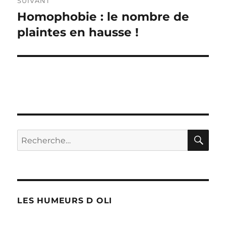
SUIVANT
Homophobie : le nombre de
Publication
suivante :
plaintes en hausse !
RE
Recherche
pour :
LES HUMEURS D OLI