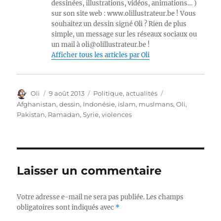
dessinées, illustrations, vidéos, animations… )
sur son site web : www.olillustrateur.be ! Vous
souhaitez un dessin signé Oli ? Rien de plus
simple, un message sur les réseaux sociaux ou
un mail à oli@olillustrateur.be !
Afficher tous les articles par Oli
Auteur
Publié
Catégories
Étiquettes
Oli
9 août 2013
Politique, actualités
le
Afghanistan
,
dessin
,
Indonésie
,
islam
,
muslmans
,
Oli
,
Pakistan
,
Ramadan
,
Syrie
,
violences
Laisser un commentaire
Votre adresse e-mail ne sera pas publiée.
Les champs
obligatoires sont indiqués avec
*