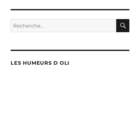
RE
Recherche
pour :
LES HUMEURS D OLI