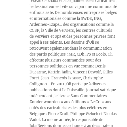
réseaux sociaux et à la qualité de ses caricatures,
le dessinateur est vite suivi par une communauté
enthousiaste. De nombreuses entreprises belges
et internationales comme la SWDE, ING,
Ardennes-Etape… des organisations comme la
CGSP, la Ville de Verviers, les centres culturels
de Verviers et Spa et des personnes privées font
appel à ses talents. Les dessins d’Oli se
retrouvent également dans la communication
des partis politiques : MR, CDh, PS et Ecolo. Oli
effectue plusieurs commandes pour des
personnes politiques en vue comme Denis
Ducarme, Kattrin Jadin, Vincent Dewolf, Gilles
Foret, Jean-François Istasse, Christophe
Collignon… En 2011, Oli participe à diverses
publications dont Le Poiscaille, journal satirique
indépendant, le livre « Sans Commentaires –
Zonder woorden » aux éditions « Le Cri » aux
côtés des caricaturistes les plus célèbres en
Belgique : Pierre Kroll, Philippe Geluck et Nicolas
Vadot. La même année, le responsable de
JobsRégions donne sa chance à au dessinateur