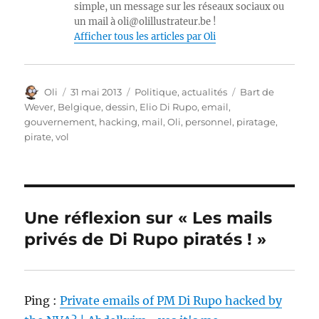
simple, un message sur les réseaux sociaux ou
un mail à oli@olillustrateur.be !
Afficher tous les articles par Oli
Auteur
Publié
Catégories
Étiquettes
Oli
31 mai 2013
Politique, actualités
Bart de
le
Wever
,
Belgique
,
dessin
,
Elio Di Rupo
,
email
,
gouvernement
,
hacking
,
mail
,
Oli
,
personnel
,
piratage
,
pirate
,
vol
Une réflexion sur « Les mails
privés de Di Rupo piratés ! »
Ping :
Private emails of PM Di Rupo hacked by