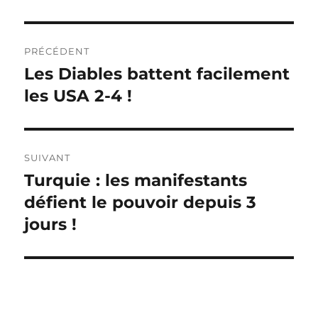
Navigation
PRÉCÉDENT
de
Les Diables battent facilement
Publication
précédente :
les USA 2-4 !
l’article
SUIVANT
Turquie : les manifestants
Publication
suivante :
défient le pouvoir depuis 3
jours !