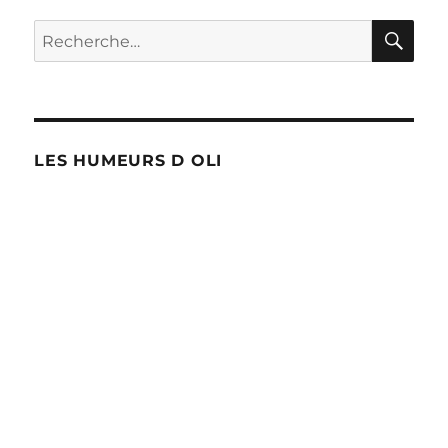
à
la
RE
Recherche
SNCB
pour :
!
LES HUMEURS D OLI