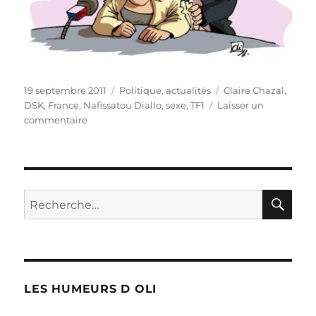
Publié
Catégories
Étiquettes
19 septembre 2011
Politique, actualités
Claire Chazal
,
le
DSK
,
France
,
Nafissatou Diallo
,
sexe
,
TF1
Laisser un
sur
commentaire
DSK
s’explique
sur
TF1
!
RE
Recherche
pour :
LES HUMEURS D OLI