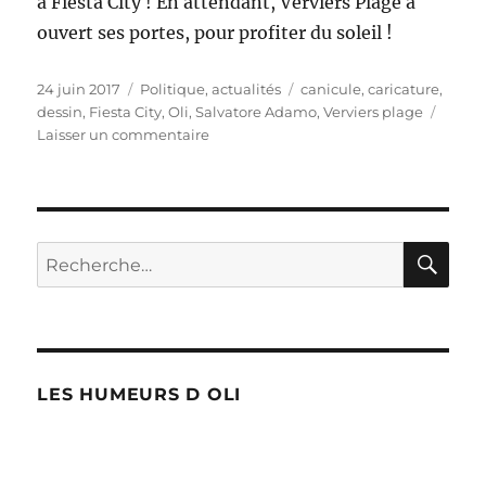
à Fiesta City ! En attendant, Verviers Plage a
ouvert ses portes, pour profiter du soleil !
Publié
Catégories
Étiquettes
24 juin 2017
Politique, actualités
canicule
,
caricature
,
le
dessin
,
Fiesta City
,
Oli
,
Salvatore Adamo
,
Verviers plage
sur
Laisser un commentaire
Salvatore
Adamo
à
Fiesta
City
RE
Recherche
!
pour :
LES HUMEURS D OLI