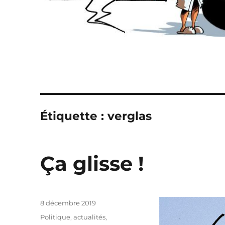
Étiquette :
verglas
Ça glisse !
Publié
8 décembre 2019
le
Catégories
Politique, actualités
,