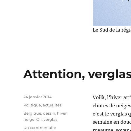
Le Sud de la rég
Attention, verglas
Publié
24 janvier 2014
Voilà, l’hiver a
le
Catégories
Politique, actualités
chutes de neiges
Étiquettes
Belgique
,
dessin
,
hiver
,
c’est le verglas 
neige
,
Oli
,
verglas
semaine en douc
sur
Un commentaire
royaume, soyez 