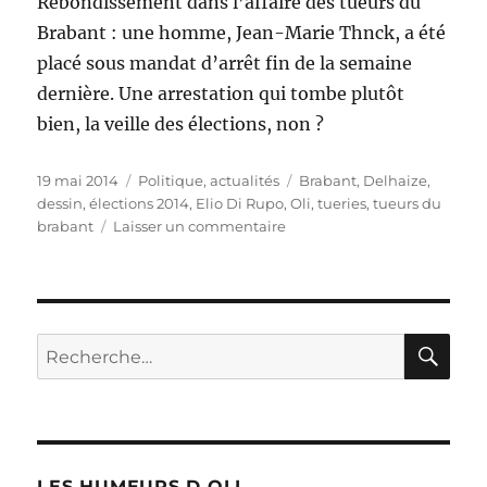
Rebondissement dans l’affaire des tueurs du
Brabant : une homme, Jean-Marie Thnck, a été
placé sous mandat d’arrêt fin de la semaine
dernière. Une arrestation qui tombe plutôt
bien, la veille des élections, non ?
Publié
Catégories
Étiquettes
19 mai 2014
Politique, actualités
Brabant
,
Delhaize
,
le
dessin
,
élections 2014
,
Elio Di Rupo
,
Oli
,
tueries
,
tueurs du
sur
brabant
Laisser un commentaire
Tueries
du
Brabant
:
une
RE
Recherche
arrestation
pour :
!
LES HUMEURS D OLI