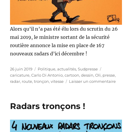
Alors qu’il n’a pas été élu lors du scrutin du 26
mai 2019, le ministre sortant de la sécurité
routière annonce la mise en place de 167
nouveaux radars d’ici décembre !
Publié
Catégories
Étiquettes
26 juin 2019
Politique, actualités
,
Sudpresse
le
caricature
,
Carlo Di Antonio
,
cartoon
,
dessin
,
Oli
,
presse
,
sur
radar
,
route
,
tronçon
,
vitesse
Laisser un commentaire
167
nouvea
radars
Radars tronçons !
d’ici
décemb
!