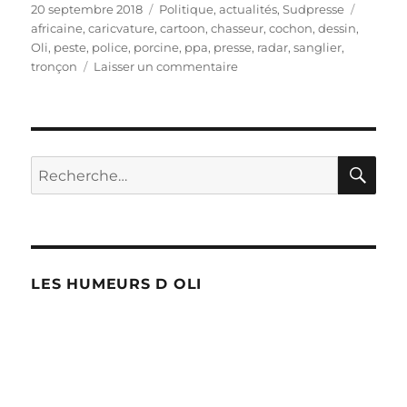
Publié
Catégories
Étiquet
20 septembre 2018
Politique, actualités
,
Sudpresse
le
africaine
,
caricvature
,
cartoon
,
chasseur
,
cochon
,
dessin
,
Oli
,
peste
,
police
,
porcine
,
ppa
,
presse
,
radar
,
sanglier
,
sur
tronçon
Laisser un commentaire
Radars
tronçons
!
RE
Recherche
pour :
LES HUMEURS D OLI