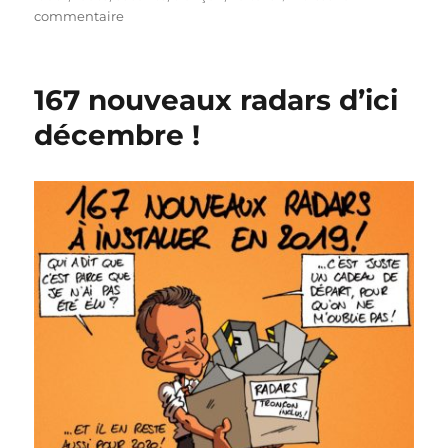
sur
commentaire
Des
radars
partout
167 nouveaux radars d’ici
!
décembre !