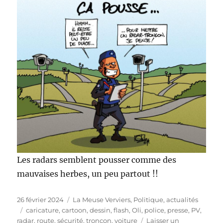
Les radars semblent pousser comme des
mauvaises herbes, un peu partout !!
Publié
Catégories
26 février 2024
La Meuse Verviers
,
Politique, actualités
le
Étiquettes
caricature
,
cartoon
,
dessin
,
flash
,
Oli
,
police
,
presse
,
PV
,
radar
,
route
,
sécurité
,
tronçon
,
voiture
Laisser un