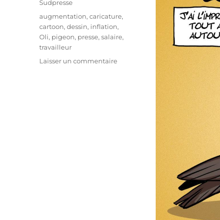
Sudpresse
Étiquettes
augmentation
,
caricature
,
cartoon
,
dessin
,
inflation
,
Oli
,
pigeon
,
presse
,
salaire
,
travailleur
sur
Laisser un commentaire
Tout
augmente
!