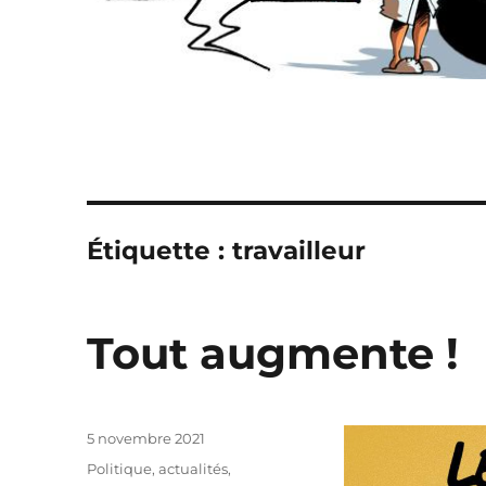
Étiquette :
travailleur
Tout augmente !
Publié
5 novembre 2021
le
Catégories
Politique, actualités
,