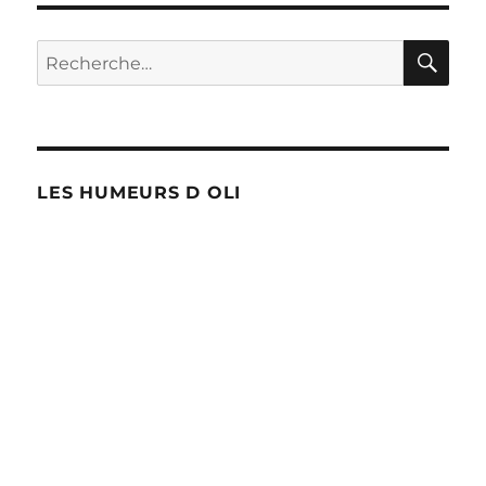
RE
Recherche
pour :
LES HUMEURS D OLI