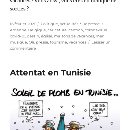
vacances ! Vous aussi, vous êtes en manque de
sorties ?
Publié
Catégories
Étiquettes
16 février 2021
Politique, actualités
,
Sudpresse
le
Ardenne
,
Belgique
,
caricature
,
cartoon
,
coronavirus
,
covid-19
,
dessin
,
église
,
maisons de vacances
,
mer
,
musique
,
Oli
,
presse
,
tourisme
,
vacances
Laisser un
sur
commentaire
La
mer
et
Attentat en Tunisie
l’Ardenne
prises
d’assaut
!