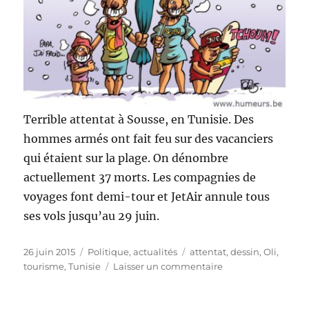
Terrible attentat à Sousse, en Tunisie. Des
hommes armés ont fait feu sur des vacanciers
qui étaient sur la plage. On dénombre
actuellement 37 morts. Les compagnies de
voyages font demi-tour et JetAir annule tous
ses vols jusqu’au 29 juin.
Publié
Catégories
Étiquettes
26 juin 2015
Politique, actualités
attentat
,
dessin
,
Oli
,
le
sur
tourisme
,
Tunisie
Laisser un commentaire
Attentat
en
Tunisie