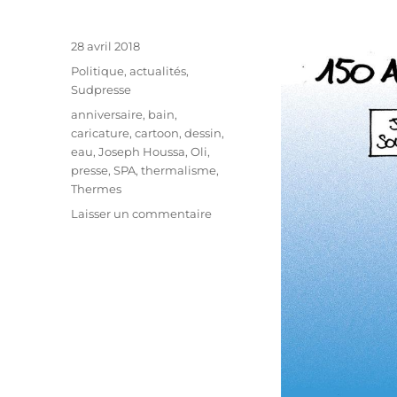
Publié
28 avril 2018
le
Catégories
Politique, actualités
,
Sudpresse
Étiquettes
anniversaire
,
bain
,
caricature
,
cartoon
,
dessin
,
eau
,
Joseph Houssa
,
Oli
,
presse
,
SPA
,
thermalisme
,
Thermes
sur
Laisser un commentaire
150
ans
de
thermalisme
à
Spa
!