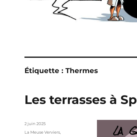
Étiquette :
Thermes
Les terrasses à S
Publié
2 juin 2025
le
Catégories
La Meuse Verviers
,