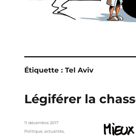
Étiquette :
Tel Aviv
Légiférer la chas
Publié
11 décembre 2017
le
Catégories
Politique, actualités
,