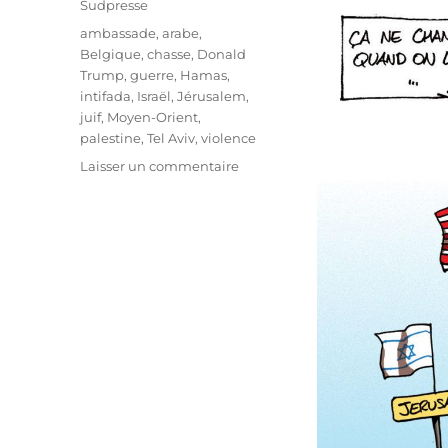
Sudpresse
Étiquettes
ambassade
,
arabe
,
Belgique
,
chasse
,
Donald
Trump
,
guerre
,
Hamas
,
intifada
,
Israël
,
Jérusalem
,
juif
,
Moyen-Orient
,
palestine
,
Tel Aviv
,
violence
sur
Laisser un commentaire
Légiférer
la
chasse…