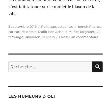
s’est fait tatouer sur le mollet le blason de la
ville.
Publié
Catégories
Étiquettes
3 septembre 2016
Politique, actualités
benoit Pitance
,
le
caricature
,
dessin
,
Malik Ben Achour
,
Muriel Targnion
,
Oli
,
sur
tatouage
,
ukrainien
,
Verviers
Laisser un commentaire
Tatoua
RE
Recherche
pour :
LES HUMEURS D OLI