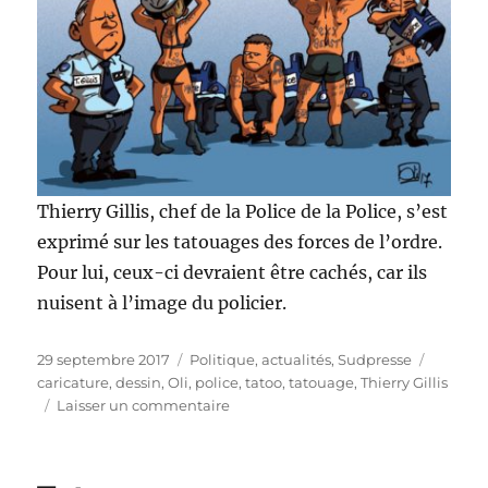
Thierry Gillis, chef de la Police de la Police, s’est
exprimé sur les tatouages des forces de l’ordre.
Pour lui, ceux-ci devraient être cachés, car ils
nuisent à l’image du policier.
Publié
Catégories
Étiquet
29 septembre 2017
Politique, actualités
,
Sudpresse
le
caricature
,
dessin
,
Oli
,
police
,
tatoo
,
tatouage
,
Thierry Gillis
sur
Laisser un commentaire
La
fin
des