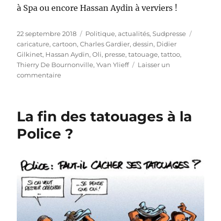
à Spa ou encore Hassan Aydin à verviers !
Publié
Catégories
Étiquet
22 septembre 2018
Politique, actualités
,
Sudpresse
le
caricature
,
cartoon
,
Charles Gardier
,
dessin
,
Didier
Gilkinet
,
Hassan Aydin
,
Oli
,
presse
,
tatouage
,
tattoo
,
Thierry De Bournonville
,
Yvan Ylieff
Laisser un
sur
commentaire
Se
faire
tatouer
La fin des tatouages à la
des…
cheveux
Police ?
!